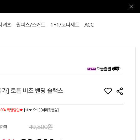
티셔츠
원피스/스커트
1+1/코디세트
ACC
특가] 로튼 비조 밴딩 슬랙스
20% 특별할인★
[size S~L][허리뒷밴딩]
49,800원
매가격