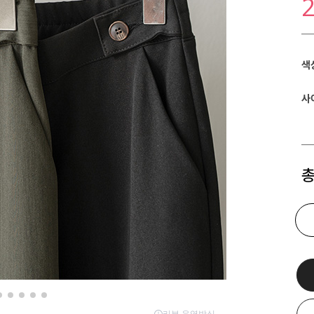
색
사
총