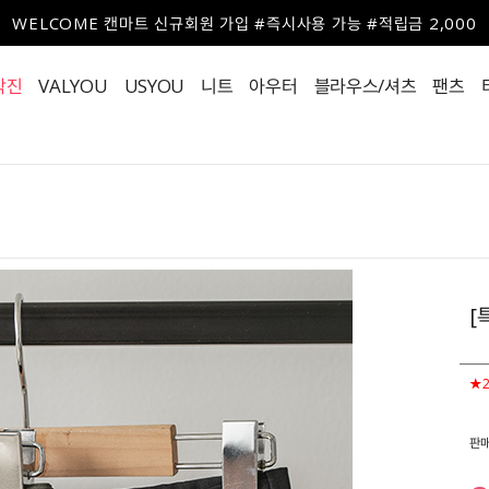
WELCOME 캔마트 신규회원 가입 #즉시사용 가능 #적립금 2,000
작진
VALYOU
USYOU
니트
아우터
블라우스/셔츠
팬츠
[
★
판