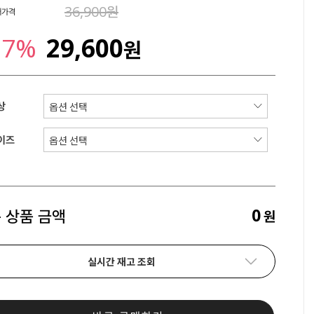
36,900원
매가격
27%
29,600
원
상
이즈
0
 상품 금액
원
실시간 재고 조회