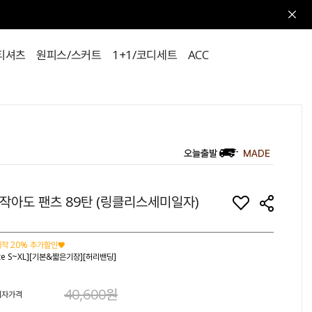
티셔츠
원피스/스커트
1+1/코디세트
ACC
작아도 팬츠 89탄 (링클리스세미일자)
작 20% 추가할인♥
ize S~XL][기본&짧은기장][허리밴딩]
40,600원
비자가격