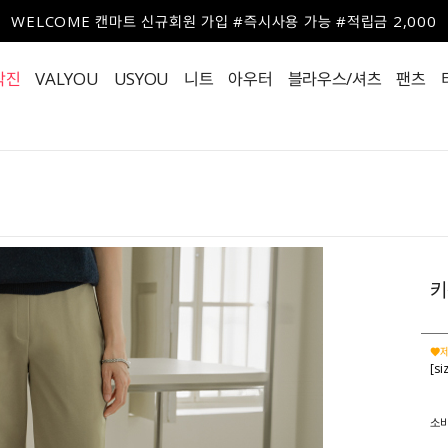
WELCOME 캔마트 신규회원 가입 #즉시사용 가능 #적립금 2,000
작진
VALYOU
USYOU
니트
아우터
블라우스/셔츠
팬츠
키
♥제
[s
소