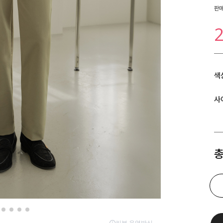
판
색
사
총