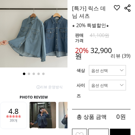
[특가] 릭스 데
님 셔츠
★ 20% 특별할인★
41,100원
판매
가격
20%
32,900
원
리뷰
(39)
색상
사이
즈
0
원
총 상품 금액