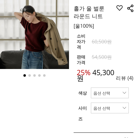
홀가 울 벌룬
라운드 니트
[울100%]
소비
60,500원
자가
격
54,500원
판매
가격
25%
45,300
원
리뷰
(4)
색상
사이
즈