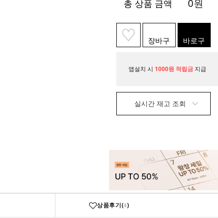
0
원
총 상품 금액
장바구
바로구
니
매
앱설치 시
1000원 적립금
지급
실시간 재고 조회
상품후기(
)
4