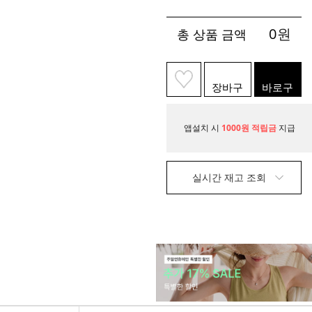
0
원
총 상품 금액
장바구
바로구
니
매
앱설치 시
1000원 적립금
지급
실시간 재고 조회