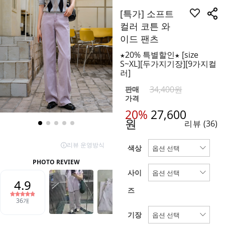
[특가] 소프트
컬러 코튼 와
이드 팬츠
★20% 특별할인★ [size
S~XL][두가지기장][9가지컬
러]
34,400원
판매
가격
20%
27,600
원
리뷰
(36)
색상
사이
즈
기장