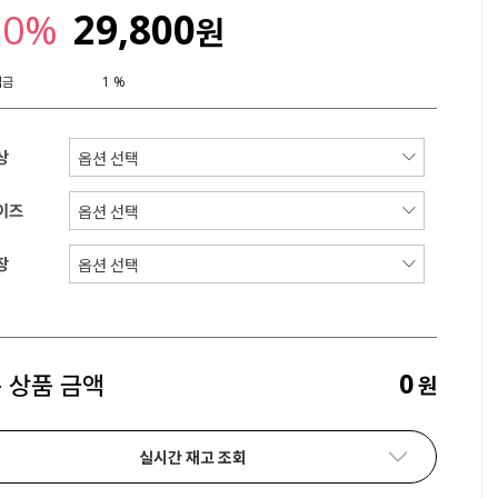
30%
29,800
원
립금
1 %
상
이즈
장
0
 상품 금액
원
실시간 재고 조회