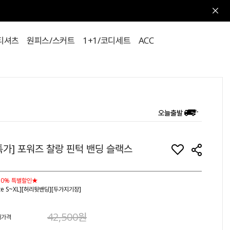
티셔츠
원피스/스커트
1+1/코디세트
ACC
특가] 포워즈 찰랑 핀턱 밴딩 슬랙스
30% 특별할인★
ize S~XL][허리뒷밴딩][두가지기장]
42,500원
매가격