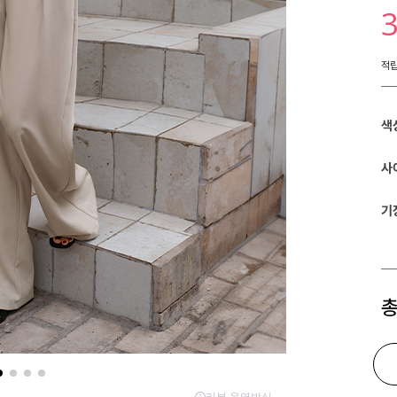
적
색
사
기
총