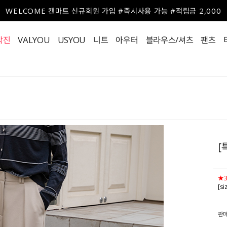
WELCOME 캔마트 신규회원 가입 #즉시사용 가능 #적립금 2,000
작진
VALYOU
USYOU
니트
아우터
블라우스/셔츠
팬츠
[
★
[s
판