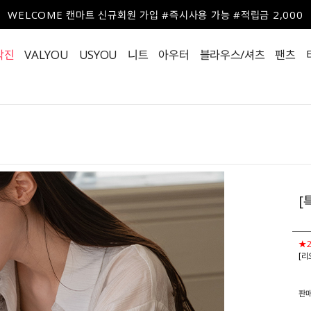
WELCOME 캔마트 신규회원 가입 #즉시사용 가능 #적립금 2,000
작진
VALYOU
USYOU
니트
아우터
블라우스/셔츠
팬츠
[
★
[리
판