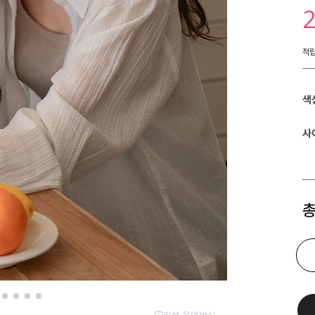
적
색
사
총