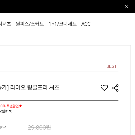
티셔츠
원피스/스커트
1+1/코디세트
ACC
특가] 라이오 링클프리 셔츠
20% 특별할인★
오셀81%]
29,800원
매가격