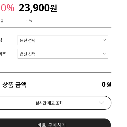
20%
23,900
원
립금
1 %
상
이즈
0
 상품 금액
원
실시간 재고 조회
바로 구매하기