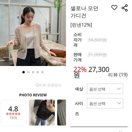
셀로나 모던
가디건
[린넨12%]
소비
34,800원
자가
격
31,000원
판매
가격
22%
27,300
원
리뷰
(19)
색상
사이
즈