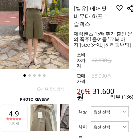
[벨유] 에어핏
버뮤다 하프
슬랙스
제작팬츠 15% 추가 할인 문
의 폭주! 올여름 '교복 바
지'[size S~XL][허리뒷밴딩]
소비
42,800원
자가
격
38,000원
판매
가격
26%
31,600
원
리뷰
(136)
색상
사이
즈