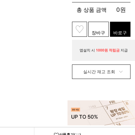
0
원
총 상품 금액
장바구
바로구
니
매
앱설치 시
1000원 적립금
지급
실시간 재고 조회
상품후기(
)
22