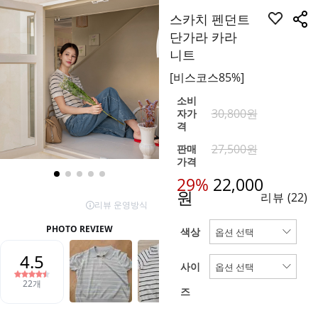
스카치 펜던트
단가라 카라
니트
[비스코스85%]
소비
30,800원
자가
격
27,500원
판매
가격
29%
22,000
원
리뷰
(22)
색상
사이
즈