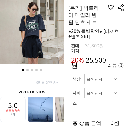
[특가] 빅토리
아 데일리 반
팔 팬츠 세트
★20% 특별할인★ [티셔츠
+팬츠 SET]
31,800원
판매
가격
20%
25,500
원
리뷰
(3)
색상
사이
즈
0
원
총 상품 금액