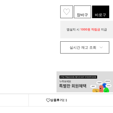
장바구
바로구
니
매
앱설치 시
1000원 적립금
지급
실시간 재고 조회
상품후기(
)
3