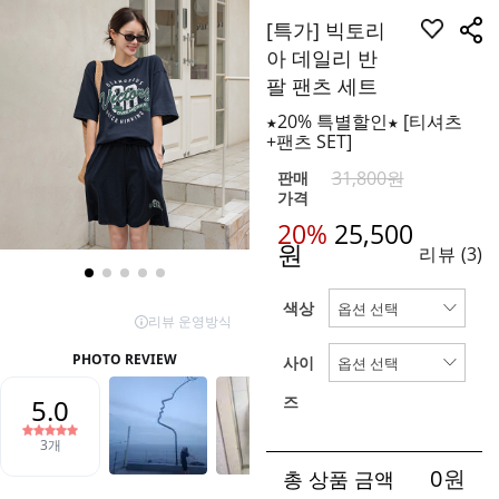
[특가] 빅토리
아 데일리 반
팔 팬츠 세트
★20% 특별할인★ [티셔츠
+팬츠 SET]
31,800원
판매
가격
20%
25,500
원
리뷰
(3)
색상
사이
즈
0
원
총 상품 금액