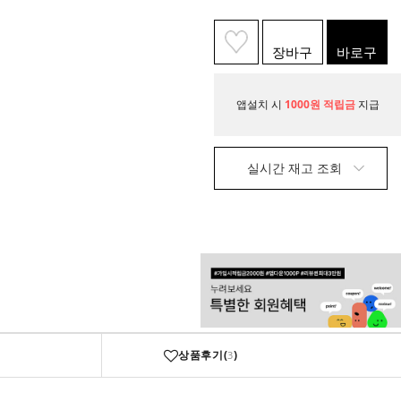
장바구
바로구
니
매
앱설치 시
1000원 적립금
지급
실시간 재고 조회
상품후기(
)
3