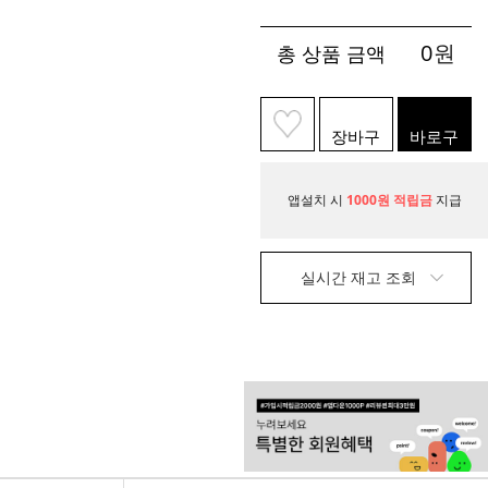
0
원
총 상품 금액
장바구
바로구
니
매
앱설치 시
1000원 적립금
지급
실시간 재고 조회