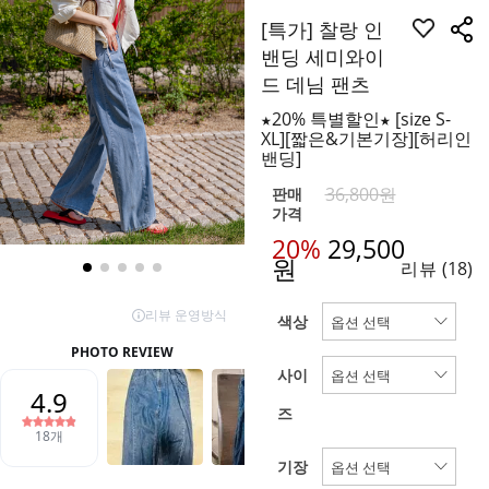
[특가] 찰랑 인
밴딩 세미와이
드 데님 팬츠
★20% 특별할인★ [size S-
XL][짧은&기본기장][허리인
밴딩]
36,800원
판매
가격
20%
29,500
원
리뷰
(18)
색상
사이
즈
기장