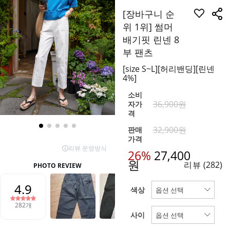
[장바구니 순
위 1위] 썸머
배기핏 린넨 8
부 팬츠
[size S~L][허리밴딩][린넨
4%]
소비
36,900원
자가
격
32,900원
판매
가격
26%
27,400
원
리뷰
(282)
색상
사이