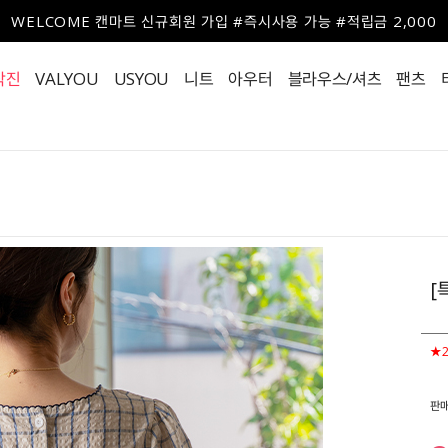
WELCOME 캔마트 신규회원 가입 #즉시사용 가능 #적립금 2,000
작진
VALYOU
USYOU
니트
아우터
블라우스/셔츠
팬츠
[
★
판