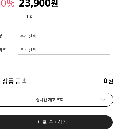
20%
23,900
원
립금
1 %
상
이즈
0
 상품 금액
원
실시간 재고 조회
바로 구매하기