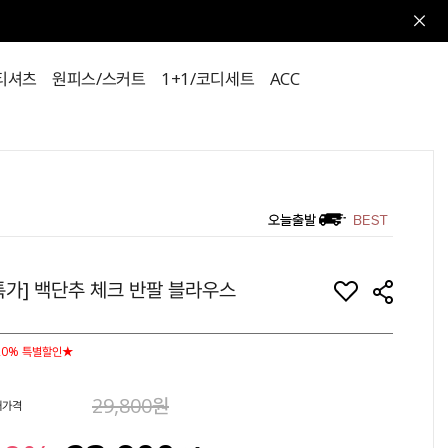
티셔츠
원피스/스커트
1+1/코디세트
ACC
특가] 백단추 체크 반팔 블라우스
20% 특별할인★
29,800원
매가격