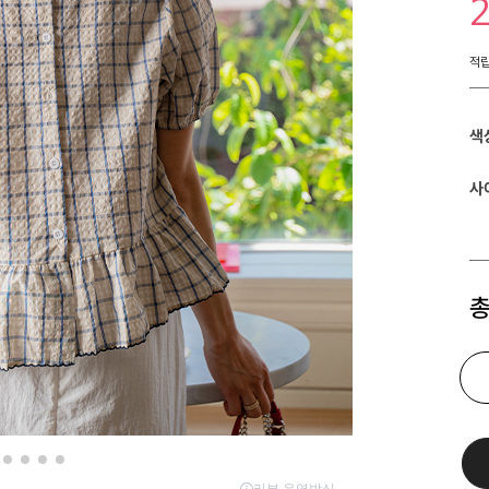
적
색
사
총