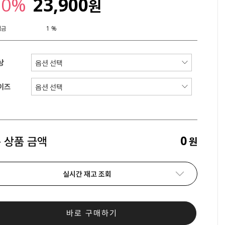
20%
23,900
원
립금
1 %
상
이즈
0
 상품 금액
원
실시간 재고 조회
바로 구매하기