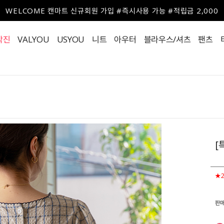
WELCOME 캔마트 신규회원 가입 #즉시사용 가능 #적립금 2,000
작진
VALYOU
USYOU
니트
아우터
블라우스/셔츠
팬츠
[
★
판