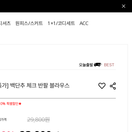
티셔츠
원피스/스커트
1+1/코디세트
ACC
특가] 백단추 체크 반팔 블라우스
20% 특별할인★
29,800원
매가격