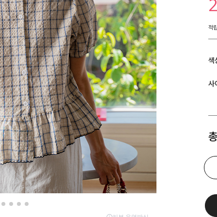
적
색
사
총