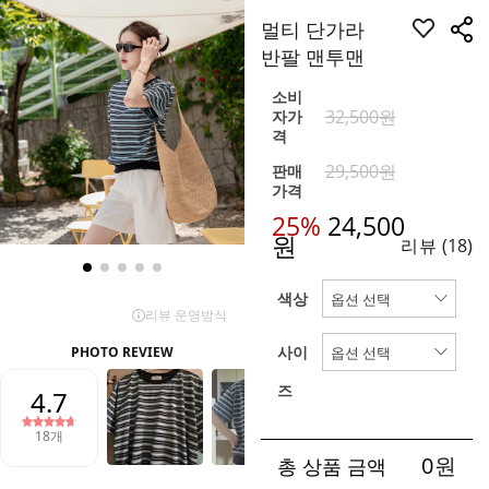
멀티 단가라
반팔 맨투맨
소비
32,500원
자가
격
29,500원
판매
가격
25%
24,500
원
리뷰
(18)
색상
사이
즈
0
원
총 상품 금액