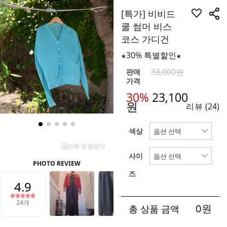
[특가] 비비드
쿨 썸머 비스
코스 가디건
★30% 특별할인★
33,000원
판매
가격
30%
23,100
원
리뷰
(24)
색상
사이
즈
0
원
총 상품 금액