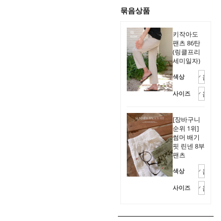
묶음상품
키작아도
팬츠 86탄
(링클프리
세미일자)
색상
사이즈
[장바구니
순위 1위]
썸머 배기
핏 린넨 8부
팬츠
색상
사이즈