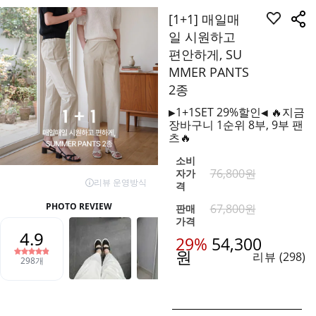
[1+1] 매일매
일 시원하고
편안하게, SU
MMER PANTS
2종
▶1+1SET 29%할인◀ 🔥지금
장바구니 1순위 8부, 9부 팬
츠🔥
소비
76,800원
자가
격
67,800
원
판매
가격
29%
54,300
원
리뷰
(298)