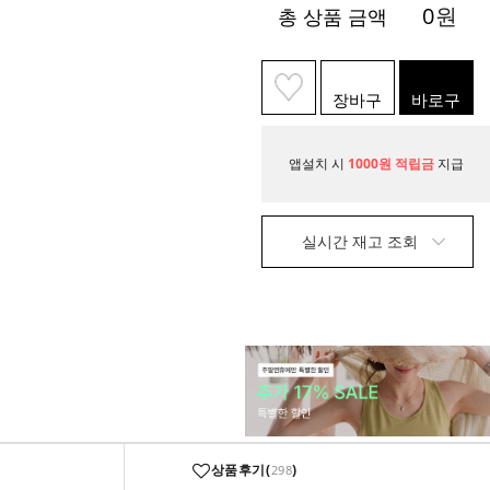
0
원
총 상품 금액
장바구
바로구
니
매
앱설치 시
1000원 적립금
지급
실시간 재고 조회
상품후기(
)
298