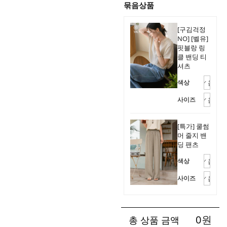
묶음상품
[구김걱정
NO] [벨유]
핏블랑 링
클 밴딩 티
셔츠
색상
사이즈
[특가] 쿨썸
머 줄지 밴
딩 팬츠
색상
사이즈
0
원
총 상품 금액