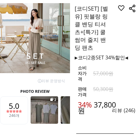
[코디SET] [벨
유] 핏블랑 링
클 밴딩 티셔
츠+[특가] 쿨
썸머 줄지 밴
딩 팬츠
▶코디2종SET 34%할인◀
소비
57,000원
자가
격
50,300
원
판매
가격
34%
37,800
원
리뷰
(246)