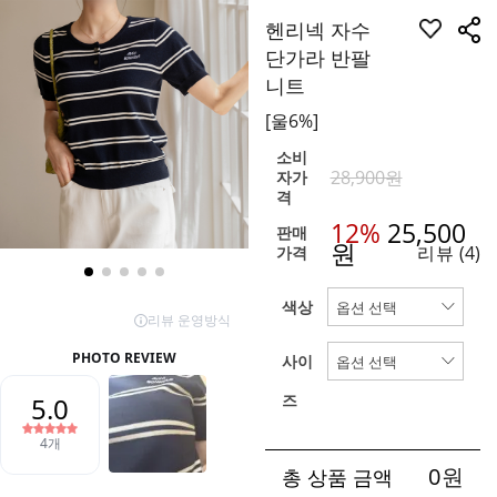
헨리넥 자수
단가라 반팔
니트
[울6%]
소비
28,900원
자가
격
12%
25,500
판매
원
리뷰
(4)
가격
색상
사이
즈
0
원
총 상품 금액