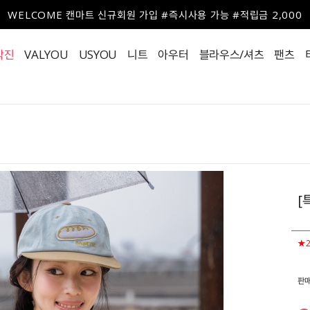
WELCOME 캔마트 신규회원 가입 #즉시사용 가능 #적립금 2,000
작진
VALYOU
USYOU
니트
아우터
블라우스/셔츠
팬츠
[
★
판