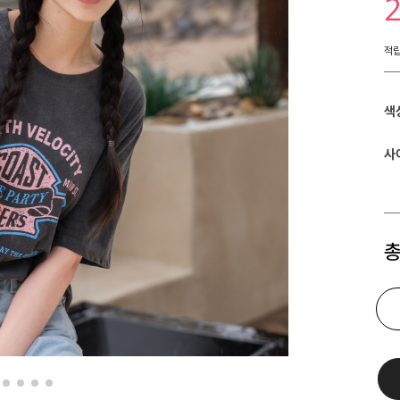
적
색
사
총