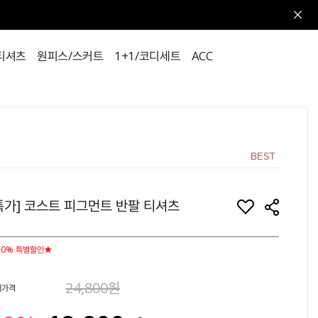
티셔츠
원피스/스커트
1+1/코디세트
ACC
특가] 코스트 피그먼트 반팔 티셔츠
20% 특별할인★
24,800원
매가격