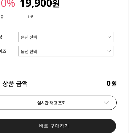
20%
19,900
원
립금
1 %
상
이즈
0
 상품 금액
원
실시간 재고 조회
바로 구매하기