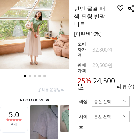
린넨 물결 배
색 펀칭 반팔
니트
[마린넨10%]
소비
32,800원
자가
격
29,500원
판매
가격
25%
24,500
원
리뷰
(4)
색상
사이
즈