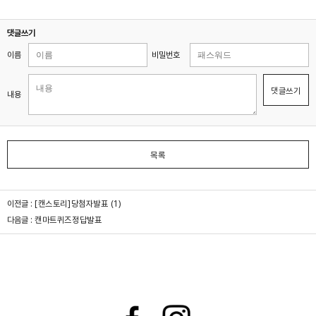
댓글쓰기
이름
비밀번호
댓글쓰기
내용
목록
이전글 :
[캔스토리]당첨자발표
(1)
다음글 :
캔마트퀴즈정답발표