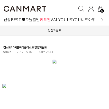
0
신상
BEST
🚚오늘출발
키작진
VALYOU
USYOU
니트
아우터
블라
당첨자발표
[캔스토리]예쁜아이콘테스트 당첨자발표
admin
|
2012-05-07
|
조회수 2633