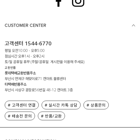
CUSTOMER CENTER
고객센터 1544-6770
평일 오전10:00 - 오후5:00
점심시간 오후1시 - 오후2시
토/일 공휴일 휴무 (주말/공휴일: 게시판을 이용해 주세요)
교환반품
롯데택배교환반품주소
부산시 연제구 해맞이로71 캔마트 물류센터
타택배반품주소
부산시 사상구 광장로56번길 48-12 캔마트 3층
# 고객센터 연결
# 실시간 카톡 상담
# 상품문의
# 배송전 문의
# 반품/교환