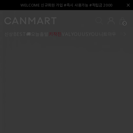
WELCOME 신규회원 가입 #즉시 사용가능 #적립금 2000
0
신상
BEST
🚚오늘출발
키작진
VALYOU
USYOU
니트
아우터
블라