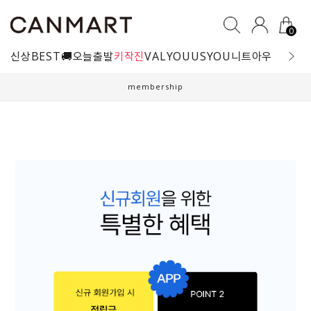
0
신상
BEST
🚚오늘출발
키작진
VALYOU
USYOU
니트
아우터
블라
membership