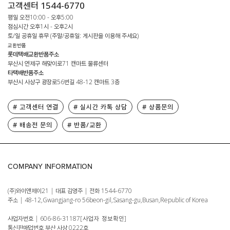
고객센터 1544-6770
평일 오전10:00 - 오후5:00
점심시간 오후1시 - 오후2시
토/일 공휴일 휴무 (주말/공휴일: 게시판을 이용해 주세요)
교환반품
롯데택배교환반품주소
부산시 연제구 해맞이로71 캔마트 물류센터
타택배반품주소
부산시 사상구 광장로56번길 48-12 캔마트 3층
# 고객센터 연결
# 실시간 카톡 상담
# 상품문의
# 배송전 문의
# 반품/교환
COMPANY INFORMATION
(주)와이앤제이21 | 대표 김영주 | 전화 1544-6770
주소 | 48-12,Gwangjang-ro 56beon-gil,Sasang-gu,Busan,Republic of Korea
사업자번호 | 606-86-31187
[사업자 정보확인]
통신판매업번호 부산 사상 0222호