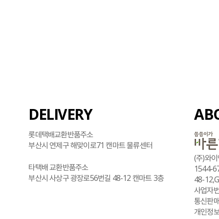
DELIVERY
AB
롯데택배교환반품주소
부산시 연제구 해맞이로71 캔마트 물류센터
(주)와이
타택배 교환반품주소
1544-6
부산시 사상구 광장로56번길 48-12 캔마트 3층
48-12,
사업자번호
통신판매
개인정보보