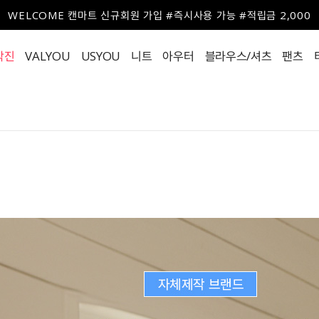
WELCOME 캔마트 신규회원 가입 #즉시사용 가능 #적립금 2,000
작진
VALYOU
USYOU
니트
아우터
블라우스/셔츠
팬츠