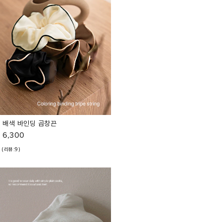
배색 바인딩 곱창끈
6,300
(리뷰:9)