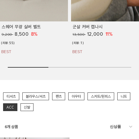
스퀘어 무광 실버 벨트
군살 커버 캡나시
8,500
8%
12,000
11%
9,200
13,500
(리뷰:55)
(리뷰:1)
티셔츠
블라우스/셔츠
팬츠
아우터
스커트/원피스
니트
ACC
신발
6
개 상품