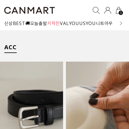
0
신상
BEST
🚚오늘출발
키작진
VALYOU
USYOU
니트
아우터
블라
ACC