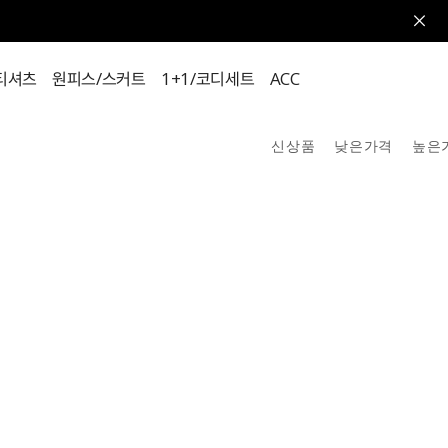
트
ACC
신발
티셔츠
원피스/스커트
1+1/코디세트
ACC
신상품
낮은가격
높은