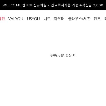
블라우스/셔츠
팬츠
아우터
스커트/원피스
니
WELCOME 캔마트 신규회원 가입 #즉시사용 가능 #적립금 2,000
작진
VALYOU
USYOU
니트
아우터
블라우스/셔츠
팬츠
등록된 상품이 없습니다.