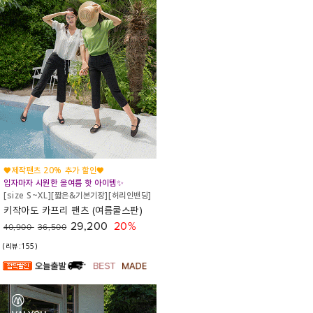
♥제작팬츠 20% 추가 할인♥
입자마자 시원한 올여름 핫 아이템✨
[size S~XL][짧은&기본기장][허리인밴딩]
키작아도 카프리 팬츠 (여름쿨스판)
29,200
20%
40,900
36,500
(리뷰:155)