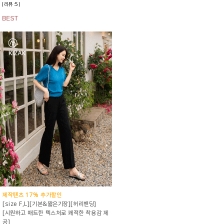
(리뷰:5)
제작팬츠 17% 추가할인
[size F,L][기본&짧은기장][허리밴딩]
[시원하고 매트한 텍스처로 쾌적한 착용감 제
공]