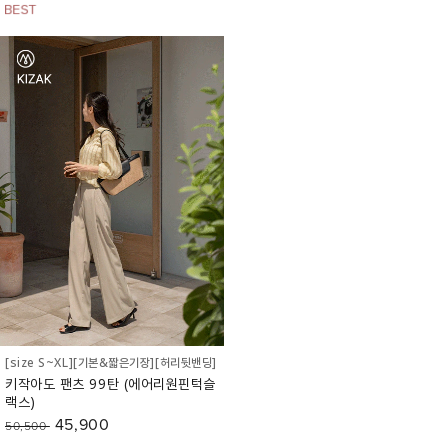
[size S~XL][기본&짧은기장][허리뒷밴딩]
키작아도 팬츠 99탄 (에어리원핀턱슬
랙스)
45,900
50,500