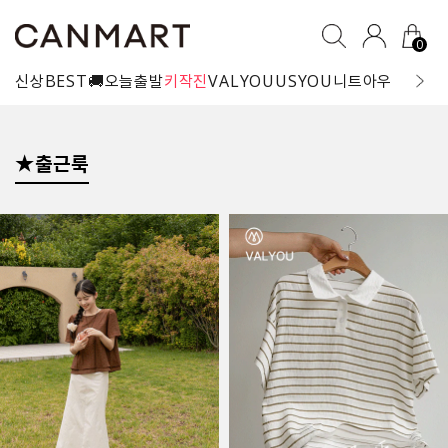
0
신상
BEST
🚚오늘출발
키작진
VALYOU
USYOU
니트
아우터
블라
★출근룩