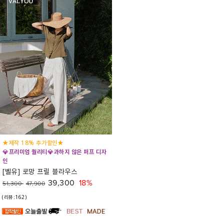
★제작 18% 추가할인★
💎프리미엄 퀄리티💎과하지 않은 퍼프 디자
인
[벨유] 로망 프릴 블라우스
39,300
18%
51,300
47,900
(리뷰:162)