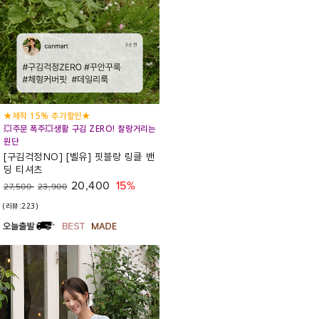
★제작 15% 추가할인★
💥주문 폭주💥생활 구김 ZERO! 찰랑거리는
원단
[구김걱정NO] [벨유] 핏블랑 링클 밴
딩 티셔츠
20,400
15%
27,500
23,900
(리뷰:223)