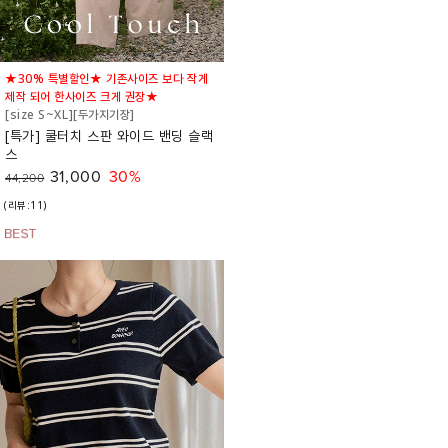
★30% 특별할인★ 기존사이즈 보다 작게
제작 되어 한사이즈 크게 권장★
[size S~XL][두가지기장]
[특가] 쿨터치 스판 와이드 밴딩 슬랙
스
31,000
30%
44,200
(리뷰:11)