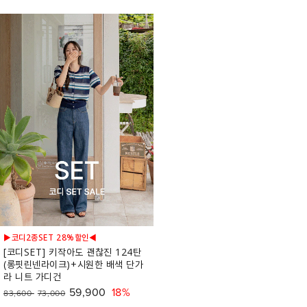
▶코디2종SET 28%할인◀
[코디SET] 키작아도 괜찮진 124탄
(롱핏린넨라이크)+시원한 배색 단가
라 니트 가디건
59,900
18%
83,600
73,000