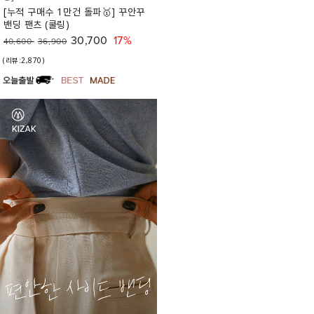
[누적 구매수 1만건 돌파🥇] 꾸안꾸
밴딩 팬츠 (쿨링)
30,700
17%
40,600
36,900
(리뷰:2,870)