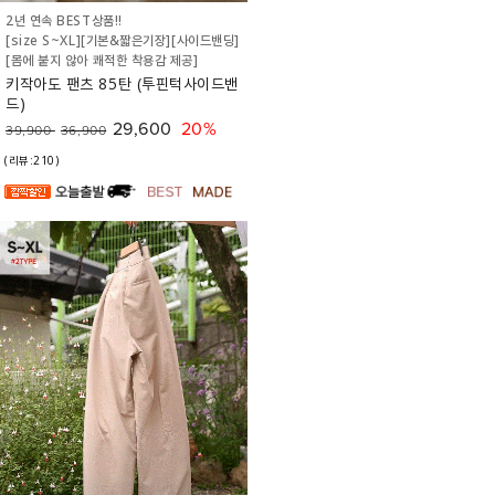
2년 연속 BEST상품!!
[size S~XL][기본&짧은기장][사이드밴딩]
[몸에 붙지 않아 쾌적한 착용감 제공]
키작아도 팬츠 85탄 (투핀턱사이드밴
드)
29,600
20%
39,900
36,900
(리뷰:210)