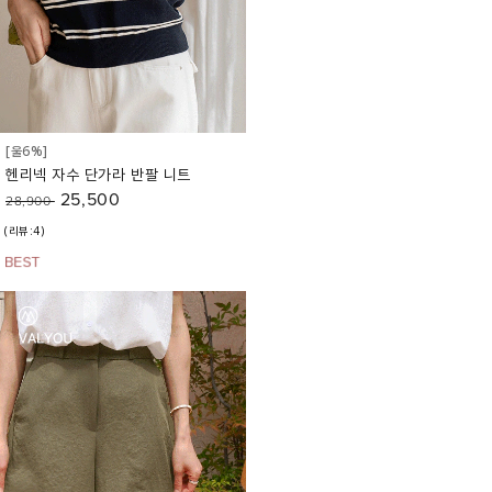
[울6%]
헨리넥 자수 단가라 반팔 니트
25,500
28,900
(리뷰:4)