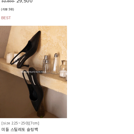
29,500
32,800
(리뷰:98)
[size 225~250][7cm]
미들 스틸레토 슬링백