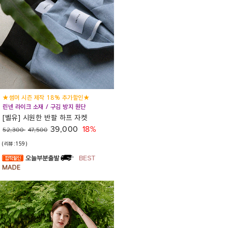
★썸머 시즌 제작 18% 추가할인★
린넨 라이크 소재 / 구김 방지 원단
[벨유] 시원한 반팔 하프 자켓
39,000
18%
52,300
47,500
(리뷰:159)