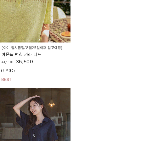
(아이-일시품절/8월25일이후 입고예정)
아몬드 펀칭 카라 니트
36,500
41,900
(리뷰:80)