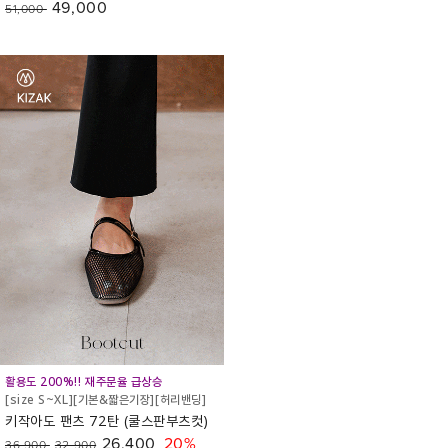
49,000
51,000
활용도 200%!! 재주문율 급상승
[size S~XL][기본&짧은기장][허리밴딩]
키작아도 팬츠 72탄 (쿨스판부츠컷)
26,400
20%
36,900
32,900