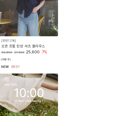
[린넨12%]
오픈 프릴 린넨 셔츠 블라우스
25,600
7%
30,800
27,500
(리뷰:9)