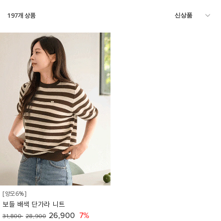
197
개 상품
[양모6%]
보들 배색 단가라 니트
26,900
7%
31,800
28,900