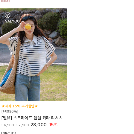
★제작 15% 추가할인★
[텐셀80%]
[벨유] 스트라이프 텐셀 카라 티셔츠
28,000
15%
36,900
32,900
(리뷰:185)