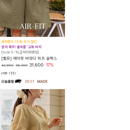
제작팬츠 15% 추가 할인
문의 폭주! 올여름 '교복 바지'
[size S~XL][허리뒷밴딩]
[벨유] 에어핏 버뮤다 하프 슬랙스
31,600
17%
42,800
38,000
(리뷰:133)