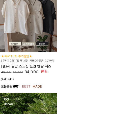
★제작 15% 추가할인★
[린넨12%][팔뚝 체형 커버에 좋은 디자인]
[벨유] 밑단 스트링 린넨 반팔 셔츠
34,000
15%
43,100
39,900
(리뷰:240)