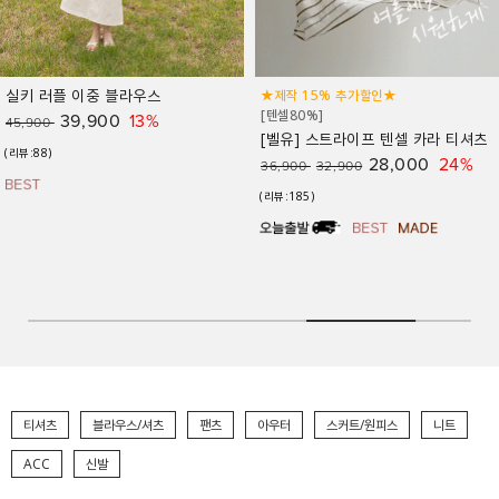
★제작 15% 추가할인★
[구김이 적은 소재로 오래입어도 처음 핏 그
[텐셀80%]
대로!]
[size S~XL][기본&짧은기장][허리밴딩]
[벨유] 스트라이프 텐셀 카라 티셔츠
키작아도 팬츠 86탄 (링클프리세미
28,000
24%
36,900
32,900
일자)
(리뷰:185)
34,900
13%
39,900
(리뷰:165)
티셔츠
블라우스/셔츠
팬츠
아우터
스커트/원피스
니트
ACC
신발