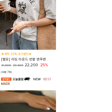
★제작 25% 추가할인★
[벨유] 라임 라운드 반팔 맨투맨
22,200
25%
31,600
29,500
(리뷰:78)