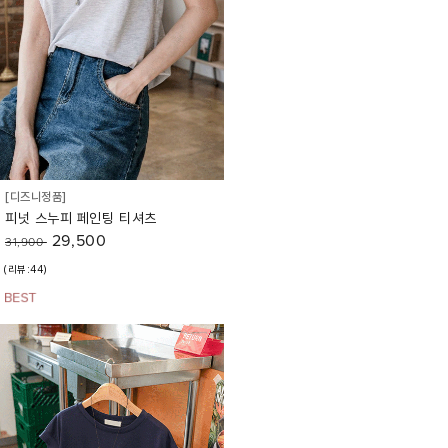
[디즈니정품]
피넛 스누피 페인팅 티셔츠
29,500
31,900
(리뷰:44)