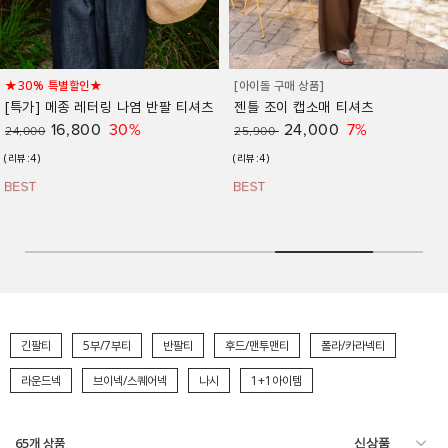
빈티지 피그먼트 민소매 티셔츠
[아이돌 구매 상품]
젠틀 조이 캡소매 티셔츠
24,000
9%
26,500
24,000
7%
25,900
(리뷰:5)
(리뷰:4)
긴팔티
5부/7부티
반팔티
후드/맨투맨티
폴라/카라넥티
라운드넥
브이넥/스퀘어넥
나시
1+1아이템
65
개 상품