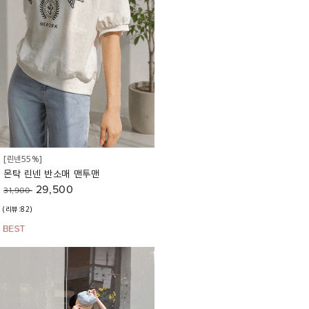
[린넨55%]
몬탁 린넨 반소매 맨투맨
29,500
31,900
(리뷰:82)