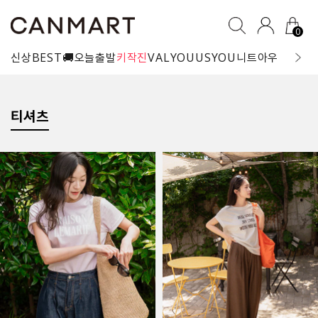
0
신상
BEST
🚚오늘출발
키작진
VALYOU
USYOU
니트
아우터
블라
티셔츠