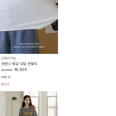
[모달37%]
센텐스 탱글 모달 반팔티
18,500
20,500
(리뷰:2)