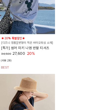
★20% 특별할인★
[디즈니 정품][변형이 적은 바이오워싱 소재]
[특가] 썸머 미키 나염 반팔 티셔츠
27,600
20%
34,500
(리뷰:28)