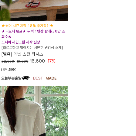
★썸머 시즌 제작 18% 추가할인★
★리오더 완료★ 누적 1만장 판매/30만 조
회수🔥
드디어 재입고된 제작 신상
[촤르르하고 떨어지는 시원한 냉감성 소재]
[벨유] 데번 스판 티셔츠
16,600
17%
22,000
19,900
(리뷰:599)