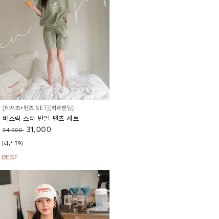
[티셔츠+팬츠 SET][허리밴딩]
바스락 스타 반팔 팬츠 세트
31,000
34,500
(리뷰:39)