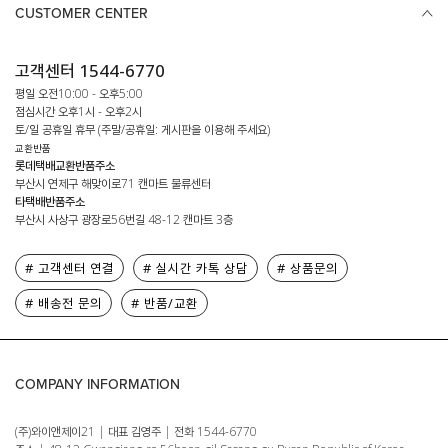
CUSTOMER CENTER
고객센터 1544-6770
평일 오전10:00 - 오후5:00
점심시간 오후1시 - 오후2시
토/일 공휴일 휴무 (주말/공휴일: 게시판을 이용해 주세요)
교환반품
롯데택배교환반품주소
부산시 연제구 해맞이로71 캔마트 물류센터
타택배반품주소
부산시 사상구 광장로56번길 48-12 캔마트 3층
# 고객센터 연결
# 실시간 카톡 상담
# 상품문의
# 배송전 문의
# 반품/교환
COMPANY INFORMATION
(주)와이앤제이21 | 대표 김영주 | 전화 1544-6770