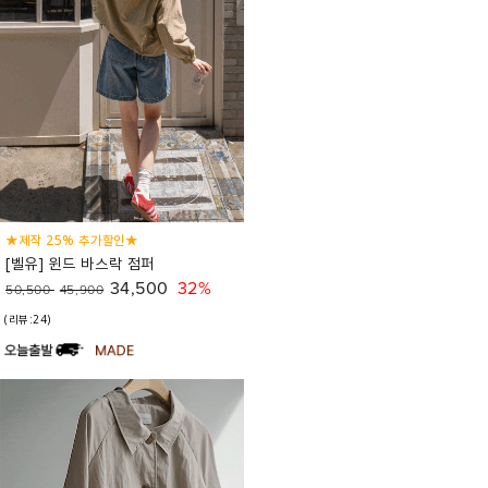
★제작 25% 추가할인★
[벨유] 윈드 바스락 점퍼
34,500
32%
50,500
45,900
(리뷰:24)