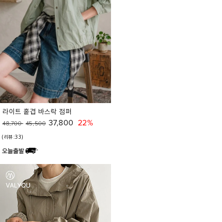
라이트 홑겹 바스락 점퍼
37,800
22%
48,700
45,500
(리뷰:33)