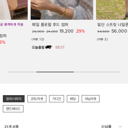
페일 플로럴 후드 점퍼
밑단 스트링 나일론 바스락 점퍼
19,200
29%
56,000
13%
26,900
24,000
64,500
(리뷰:12)
(리뷰:2)
점퍼/사파리
코트/자켓
가디건
패딩
데님자켓
핸드메이드
21
개 상품