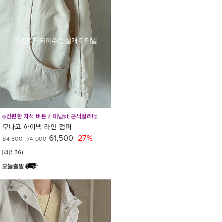
◎간편한 자석 버튼 / 데님st 곤색컬러!◎
모나코 하이넥 라인 점퍼
61,500
27%
84,500
74,000
(리뷰:36)