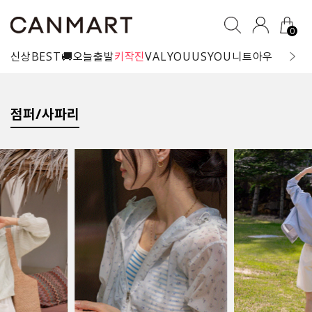
0
신상
BEST
🚚오늘출발
키작진
VALYOU
USYOU
니트
아우터
블라
점퍼/사파리