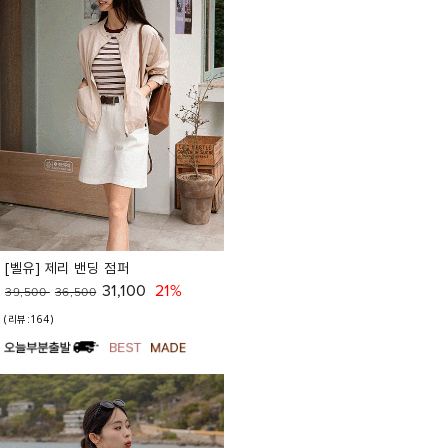
[벨유] 제리 밴딩 점퍼
31,100
21%
39,500
36,500
(리뷰:164)