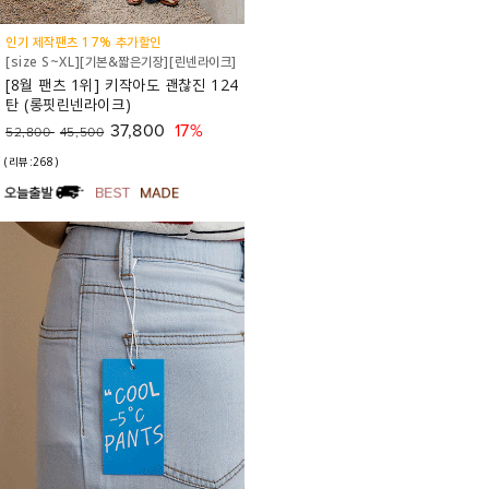
인기 제작팬츠 17% 추가할인
[size S~XL][기본&짧은기장][린넨라이크]
[8월 팬츠 1위] 키작아도 괜찮진 124
탄 (롱핏린넨라이크)
37,800
17%
52,800
45,500
(리뷰:268)