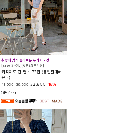
취향에 맞게 골라보는 두가지 기장
[size S~XL][6부&8부기장]
키작아도 면 팬츠 73탄 (듀얼절개버
뮤다)
32,800
18%
43,900
39,900
(리뷰:144)