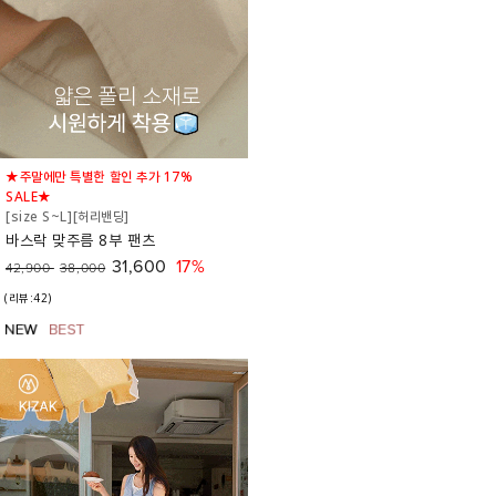
★주말에만 특별한 할인 추가 17%
SALE★
[size S~L][허리밴딩]
바스락 맞주름 8부 팬츠
31,600
17%
42,900
38,000
(리뷰:42)