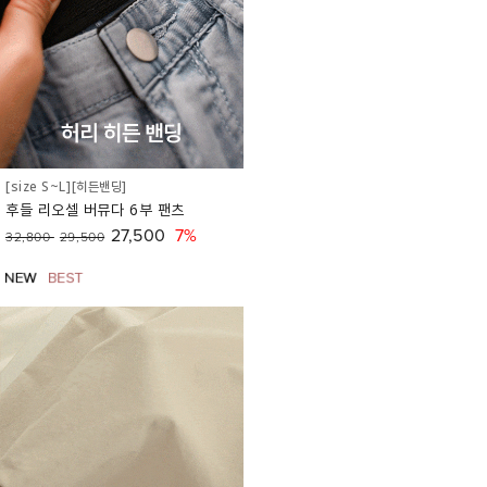
[size S~L][히든밴딩]
후들 리오셀 버뮤다 6부 팬츠
27,500
7%
32,800
29,500