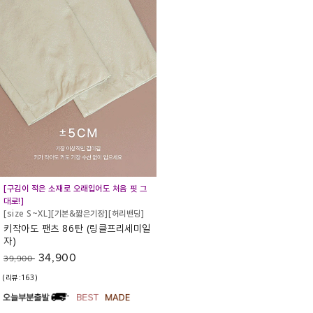
[구김이 적은 소재로 오래입어도 처음 핏 그
대로!]
[size S~XL][기본&짧은기장][허리밴딩]
키작아도 팬츠 86탄 (링클프리세미일
자)
34,900
39,900
(리뷰:163)