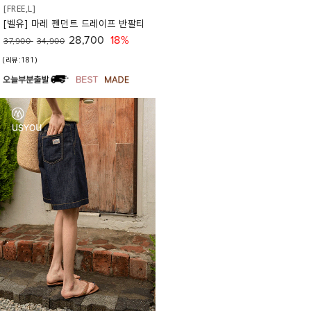
[FREE,L]
[벨유] 마레 펜던트 드레이프 반팔티
28,700
18%
37,900
34,900
(리뷰:181)