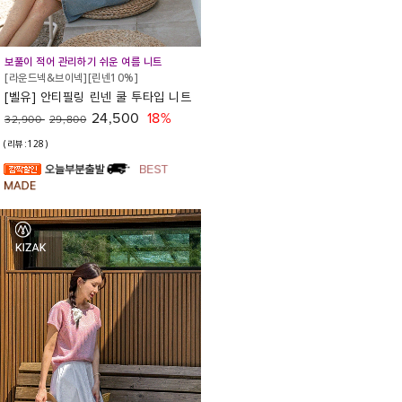
보풀이 적어 관리하기 쉬운 여름 니트
[라운드넥&브이넥][린넨10%]
[벨유] 안티필링 린넨 쿨 투타입 니트
24,500
18%
32,900
29,800
(리뷰:128)