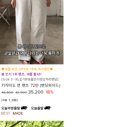
♥여름 버전 OPEN 18% 추가할인♥
봄 인기 1위 팬츠, 여름 출시!!
[size S~XL][기본&짧은기장][허리밴딩]
키작아도 면 팬츠 72탄 (밴딩와이드)
35,200
18%
46,800
42,900
(리뷰:1,388)