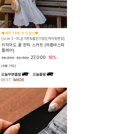
♥제작 18% 추가 할인♥
[size S~XL][기본&짧은기장][허리뒷밴딩]
키작아도 쿨 핀턱 스커트 (여름바스락
플레어)
27,000
18%
36,200
32,900
(리뷰:192)