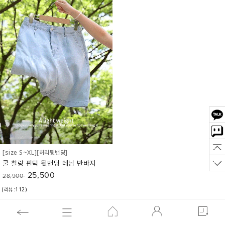
[size S~XL][허리뒷밴딩]
쿨 찰랑 핀턱 뒷밴딩 데님 반바지
25,500
28,900
(리뷰:112)