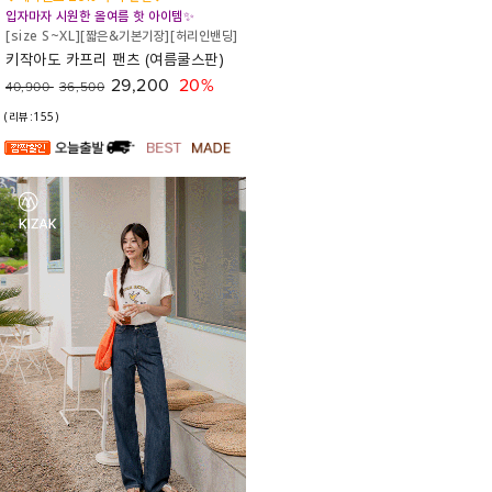
입자마자 시원한 올여름 핫 아이템✨
[size S~XL][짧은&기본기장][허리인밴딩]
키작아도 카프리 팬츠 (여름쿨스판)
29,200
20%
40,900
36,500
(리뷰:155)