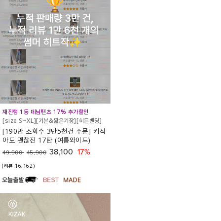
재진행 1등 데님팬츠 17% 추가할인
[size S~XL][기본&짧은기장][히든밴딩]
[190만 조회수 3만5천건 주문] 키작
아도 괜찮진 17탄 (여름와이드)
38,100
17%
49,900
45,900
(리뷰:16,162)