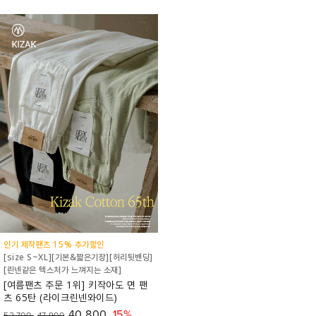
인기 제작팬츠 15% 추가할인
[size S~XL][기본&짧은기장][허리뒷밴딩]
[린넨같은 텍스처가 느껴지는 소재]
[여름팬츠 주문 1위] 키작아도 면 팬
츠 65탄 (라이크린넨와이드)
40,800
15%
52,700
47,900