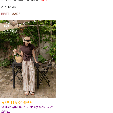
(리뷰:1,495)
★제작 18% 추가할인★
👗하객룩부터 출근룩까지! #뱃살커버 #여름
소재🌊