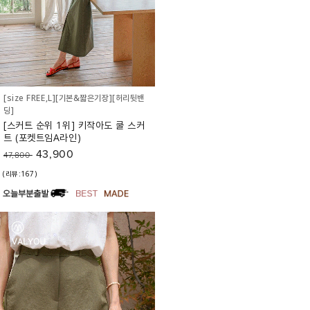
[size FREE,L][기본&짧은기장][허리뒷밴
딩]
[스커트 순위 1위] 키작아도 쿨 스커
트 (포켓트임A라인)
43,900
47,800
(리뷰:167)