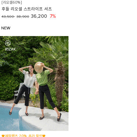
[리오셀60%]
후들 리오셀 스트라이프 셔츠
36,200
7%
43,500
38,900
♥제작팬츠 20% 추가 할인♥