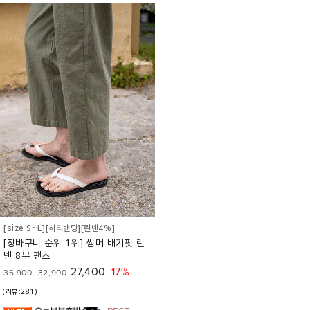
[size S~L][허리밴딩][린넨4%]
[장바구니 순위 1위] 썸머 배기핏 린
넨 8부 팬츠
27,400
17%
36,900
32,900
(리뷰:281)