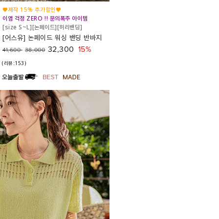
♥제작 15% 추가할인♥
이염 걱정 ZERO !! 문의폭주 아이템
[size S~L][논페이드][허리밴딩]
[어스유] 논페이드 워싱 밴딩 반바지
32,300
15%
41,600
38,000
(리뷰:153)