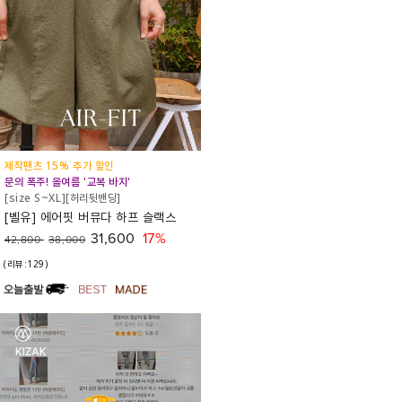
제작팬츠 15% 추가 할인
문의 폭주! 올여름 '교복 바지'
[size S~XL][허리뒷밴딩]
[벨유] 에어핏 버뮤다 하프 슬랙스
31,600
17%
42,800
38,000
(리뷰:129)