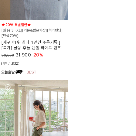
★20% 특별할인★
[size S~XL][기본&짧은기장][허리밴딩]
[텐셀70%]
[재구매1위!최다 1만건 주문기록!]
[특가] 쿨링 후들 텐셀 와이드 팬츠
31,900
20%
39,800
(리뷰:1,832)