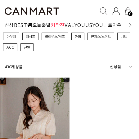
0
신상
BEST
🚚오늘출발
키작진
VALYOU
USYOU
니트
아우터
블라
아우터
티셔츠
블라우스/셔츠
하의
원피스/스커트
니트
ACC
신발
430
개 상품