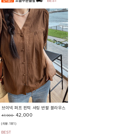
브이넥 퍼프 핀턱 셔링 반팔 블라우스
42,000
47,900
(리뷰:181)