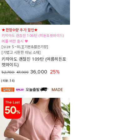
★한정수량 추가 할인★
키작아도 괜찮진 106탄 (히든포켓와이드)
여름 버전 출시 ♥
[size S~XL][기본&짧은기장]
[가볍고 시원한 데님 소재]
키작아도 괜찮진 109탄 (여름히든포
켓와이드)
36,000
25%
52,700
47,900
(리뷰:14)