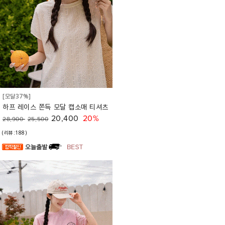
[모달37%]
하프 레이스 쫀득 모달 캡소매 티셔츠
20,400
20%
28,900
25,500
(리뷰:188)