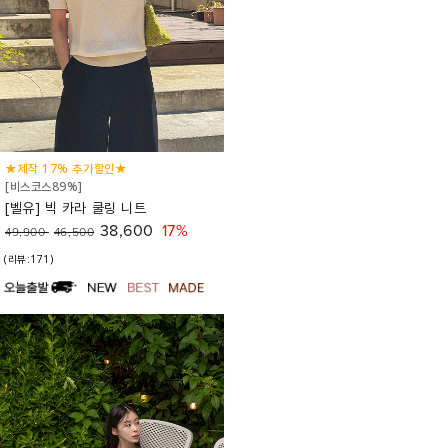
★제작 17% 추가할인★
[비스코스89%]
[벨유] 빅 카라 쿨링 니트
38,600
17%
49,900
46,500
(리뷰:171)