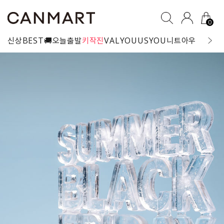
0
신상
BEST
🚚오늘출발
키작진
VALYOU
USYOU
니트
아우터
블라