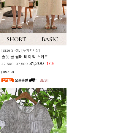
[size S~XL][두가지기장]
슬릿 쿨 썸머 베이직 스커트
31,200
17%
42,500
37,500
(리뷰:10)