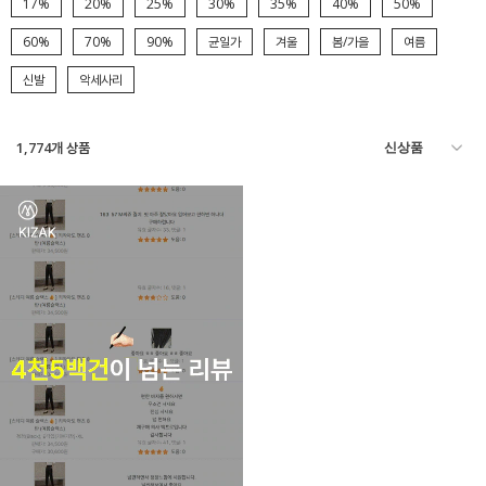
17%
20%
25%
30%
35%
40%
50%
60%
70%
90%
균일가
겨울
봄/가을
여름
신발
악세사리
1,774
개 상품