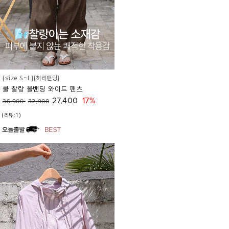
[size S~L][허리밴딩]
쿨 찰랑 올밴딩 와이드 팬츠
27,400
17%
36,900
32,900
(리뷰:1)