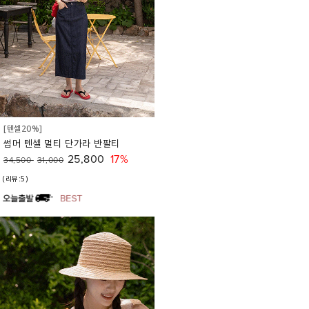
[텐셀20%]
썸머 텐셀 멀티 단가라 반팔티
25,800
17%
34,500
31,000
(리뷰:5)