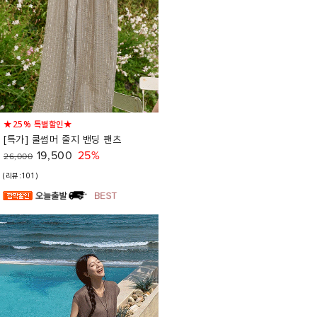
★25% 특별할인★
[특가] 쿨썸머 줄지 밴딩 팬츠
19,500
25%
26,000
(리뷰:101)