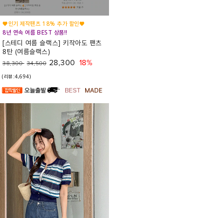
♥인기 제작팬츠 18% 추가 할인♥
8년 연속 여름 BEST 상품!!
[스테디 여름 슬랙스] 키작아도 팬츠
8탄 (여름슬랙스)
28,300
18%
38,300
34,500
(리뷰:4,694)