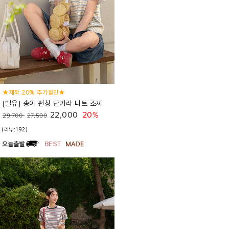
★제작 20% 추가할인★
[벨유] 송이 펀칭 단가라 니트 조끼
22,000
20%
29,700
27,500
(리뷰:192)