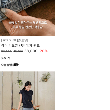
[size S~XL][뒷밴딩]
썸머 리오셀 밴딩 일자 팬츠
38,000
20%
52,800
47,500
(리뷰:2)