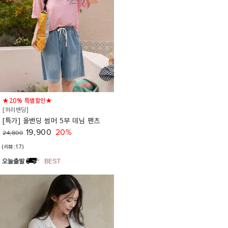
★20% 특별할인★
[허리밴딩]
[특가] 올밴딩 썸머 5부 데님 팬츠
19,900
20%
24,800
(리뷰:17)