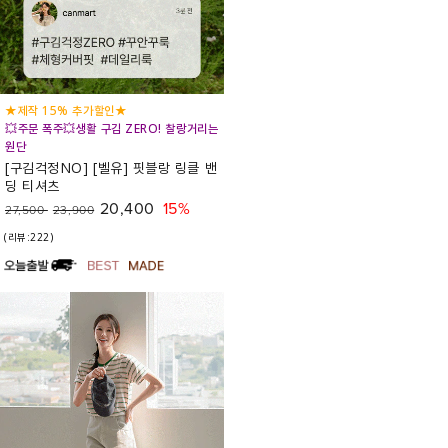
★제작 15% 추가할인★
💥주문 폭주💥생활 구김 ZERO! 찰랑거리는
원단
[구김걱정NO] [벨유] 핏블랑 링클 밴
딩 티셔츠
20,400
15%
27,500
23,900
(리뷰:222)