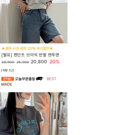
★썸머 시즌 제작 20% 추가할인★
[벨유] 펜던트 브이넥 반팔 맨투맨
20,800
20%
28,900
25,900
(리뷰:52)