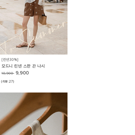
[린넨30%]
모드니 린넨 스판 끈 나시
9,900
10,900
(리뷰:27)