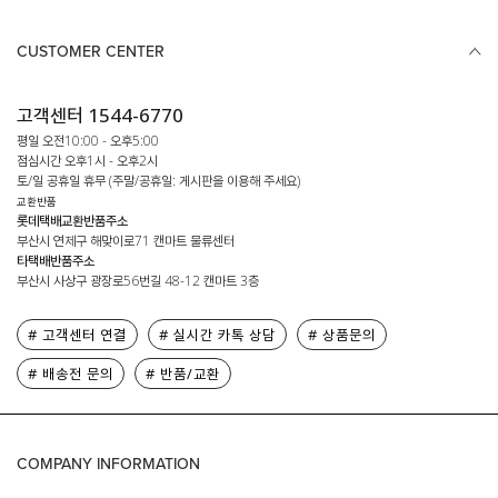
CUSTOMER CENTER
고객센터 1544-6770
평일 오전10:00 - 오후5:00
점심시간 오후1시 - 오후2시
토/일 공휴일 휴무 (주말/공휴일: 게시판을 이용해 주세요)
교환반품
롯데택배교환반품주소
부산시 연제구 해맞이로71 캔마트 물류센터
타택배반품주소
부산시 사상구 광장로56번길 48-12 캔마트 3층
# 고객센터 연결
# 실시간 카톡 상담
# 상품문의
# 배송전 문의
# 반품/교환
COMPANY INFORMATION