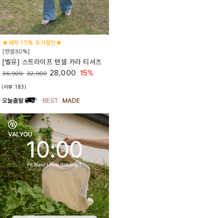
★제작 15% 추가할인★
[텐셀80%]
[벨유] 스트라이프 텐셀 카라 티셔츠
28,000
15%
36,900
32,900
(리뷰:183)