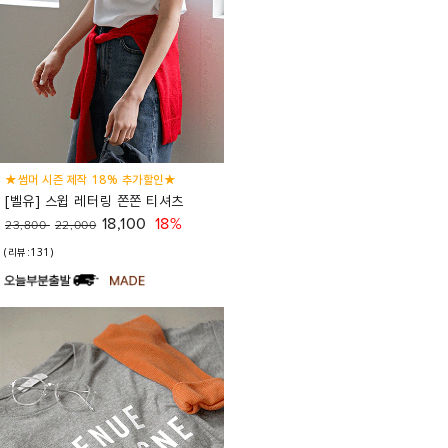
★썸머 시즌 제작 18% 추가할인★
[벨유] 스윕 레터링 쫀쫀 티셔츠
18,100
18%
23,800
22,000
(리뷰:131)