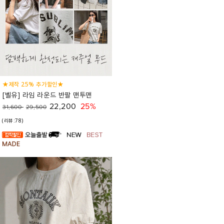
★제작 25% 추가할인★
[벨유] 라임 라운드 반팔 맨투맨
22,200
25%
31,600
29,500
(리뷰:78)