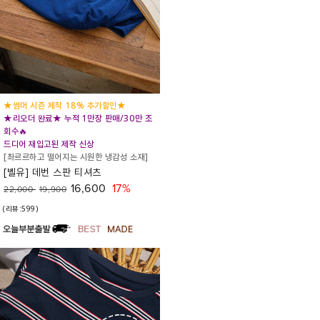
★썸머 시즌 제작 18% 추가할인★
★리오더 완료★ 누적 1만장 판매/30만 조
회수🔥
드디어 재입고된 제작 신상
[촤르르하고 떨어지는 시원한 냉감성 소재]
[벨유] 데번 스판 티셔츠
16,600
17%
22,000
19,900
(리뷰:599)