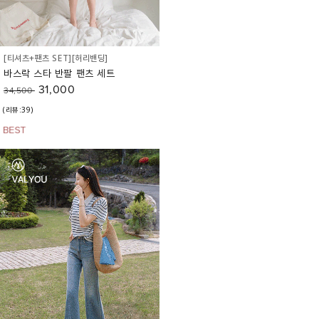
[티셔츠+팬츠 SET][허리밴딩]
바스락 스타 반팔 팬츠 세트
31,000
34,500
(리뷰:39)