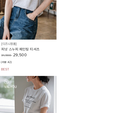
[디즈니정품]
피넛 스누피 페인팅 티셔츠
29,500
31,900
(리뷰:42)