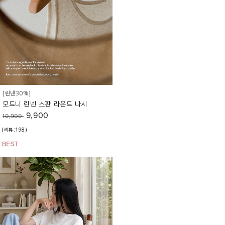
[린넨30%]
모드니 린넨 스판 라운드 나시
9,900
10,900
(리뷰:198)