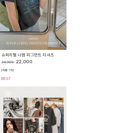
슈퍼치펠 나염 피그먼트 티셔츠
22,000
24,900
(리뷰:19)