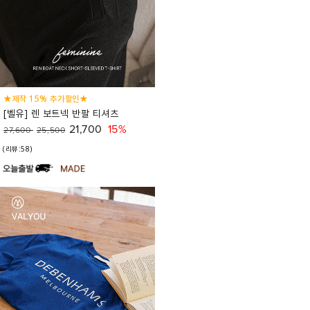
★제작 15% 추가할인★
[벨유] 렌 보트넥 반팔 티셔츠
21,700
15%
27,600
25,500
(리뷰:58)