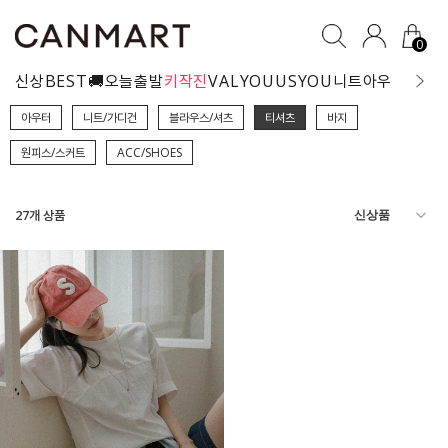
0
신상
BEST
🚚오늘출발
키작진
VALYOU
USYOU
니트
아우터
블라
아우터
니트/가디건
블라우스/셔츠
티셔츠
바지
원피스/스커트
ACC/SHOES
27
개 상품