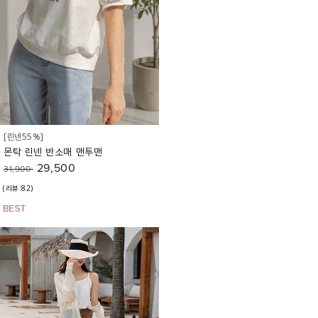
[린넨55%]
몬탁 린넨 반소매 맨투맨
29,500
31,900
(리뷰:82)