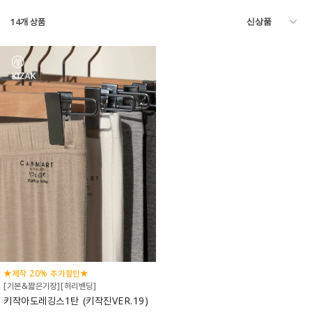
14
개 상품
★제작 20% 추가할인★
[기본&짧은기장][허리밴딩]
키작아도레깅스1탄 (키작진VER.19)