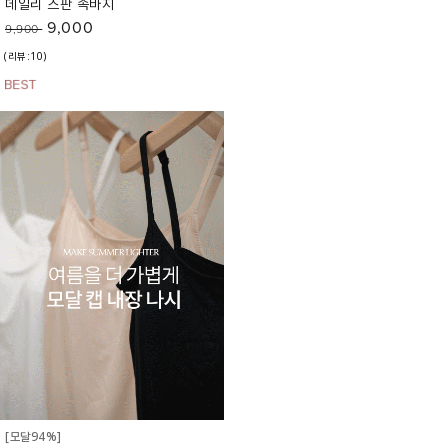
데일리 스판 속바지
9,000
9,900
(리뷰:10)
[모달94%]