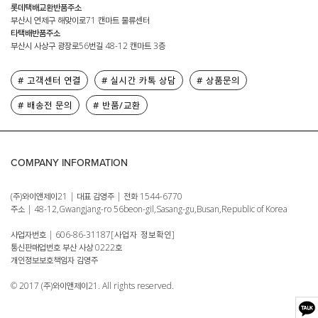
롯데택배교환반품주소
부산시 연제구 해맞이로71 캔마트 물류센터
타택배반품주소
부산시 사상구 광장로56번길 48-12 캔마트 3층
# 고객센터 연결
# 실시간 카톡 상담
# 상품문의
# 배송전 문의
# 반품/교환
COMPANY INFORMATION
(주)와이앤제이21 | 대표 김영주 | 전화 1544-6770
주소 | 48-12,Gwangjang-ro 56beon-gil,Sasang-gu,Busan,Republic of Korea
사업자번호 | 606-86-31187
[사업자 정보확인]
통신판매업번호 부산 사상 0222호
개인정보보호책임자 김영주
© 2017 (주)와이앤제이21. All rights reserved.