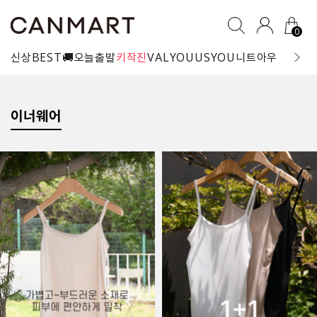
0
신상
BEST
🚚오늘출발
키작진
VALYOU
USYOU
니트
아우터
블라
이너웨어