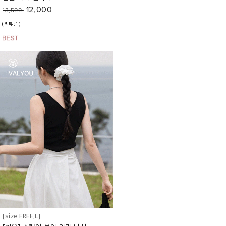
12,000
13,500
(리뷰:1)
[size FREE,L]