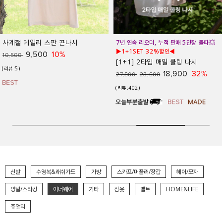
사계절 데일리 스판 끈나시
7년 연속 리오더, 누적 판매 5만장 돌파💥
▶1+1SET 32%할인◀
9,500
10%
10,500
[1+1] 2타입 매일 쿨링 나시
(리뷰:5)
18,900
32%
27,800
23,600
(리뷰:402)
신발
수영복&래쉬가드
가방
스카프/머플러/장갑
헤어/모자
양말/스타킹
이너웨어
기타
잠옷
벨트
HOME&LIFE
쥬얼리