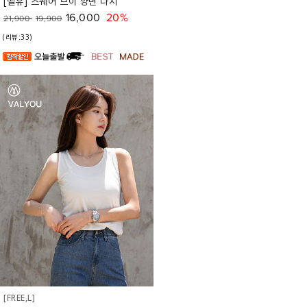
[벨유] 스퀘어 브이 양면 나시
16,000
20%
21,900
19,900
(리뷰:33)
[FREE,L]