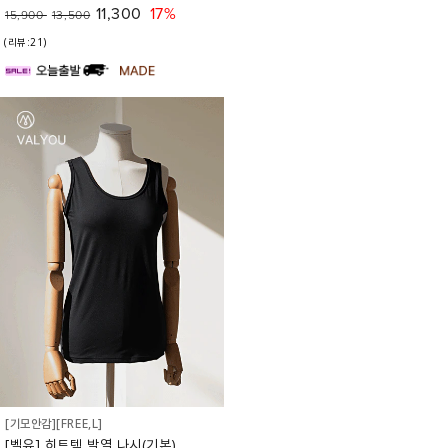
11,300
17%
15,900
13,500
(리뷰:21)
[기모안감][FREE,L]
[벨유] 히트텍 발열 나시(기본)