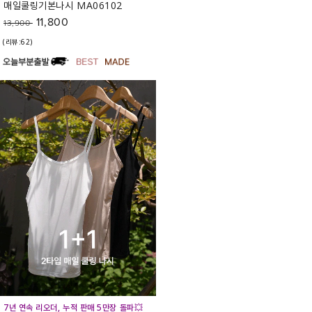
매일쿨링기본나시 MA06102
11,800
13,900
(리뷰:62)
7년 연속 리오더, 누적 판매 5만장 돌파💥