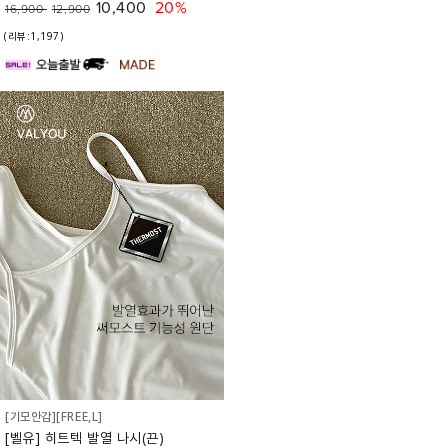
10,400
20%
16,900
12,900
(리뷰:1,197)
[기모안감][FREE,L]
[벨유] 히트텍 발열 나시(끈)