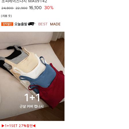
소피레이스나시 MA09142
16,100
30%
24,800
22,900
(리뷰:9)
▶1+1SET 27%할인◀