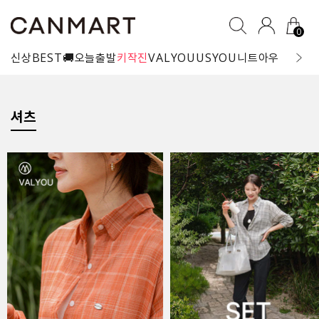
0
신상
BEST
🚚오늘출발
키작진
VALYOU
USYOU
니트
아우터
블라
셔츠