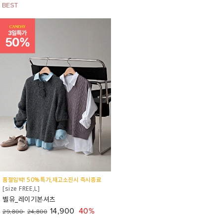
품절임박! 50%특가,재고소진시 즉시종료
[size FREE,L]
벨유_레이기본셔츠
14,900
40%
29,800
24,800