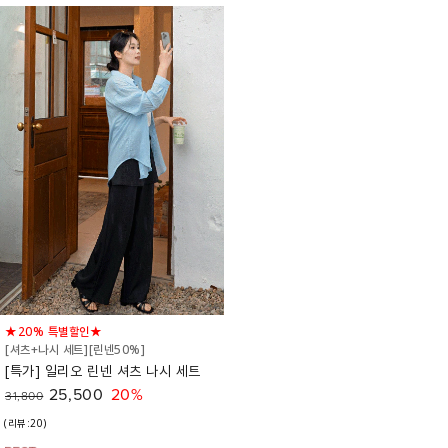
★20% 특별할인★
[셔츠+나시 세트][린넨50%]
[특가] 일리오 린넨 셔츠 나시 세트
25,500
20%
31,800
(리뷰:20)