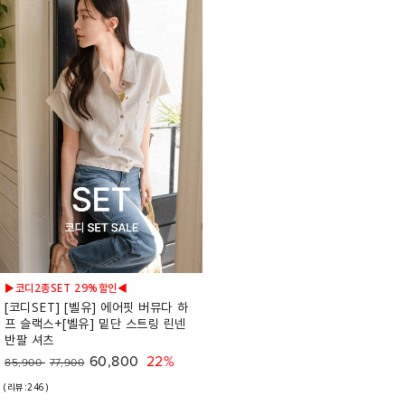
▶코디2종SET 29%할인◀
[코디SET] [벨유] 에어핏 버뮤다 하
프 슬랙스+[벨유] 밑단 스트링 린넨
반팔 셔츠
60,800
22%
85,900
77,900
(리뷰:246)