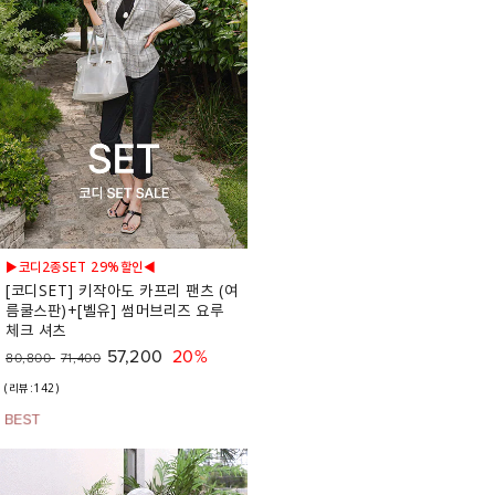
▶코디2종SET 29%할인◀
[코디SET] 키작아도 카프리 팬츠 (여
름쿨스판)+[벨유] 썸머브리즈 요루
체크 셔츠
57,200
20%
80,800
71,400
(리뷰:142)