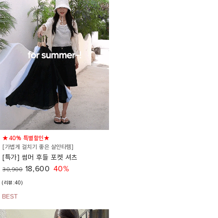
★40% 특별할인★
[가볍게 걸치기 좋은 살안타템]
[특가] 썸머 후들 포켓 셔츠
18,600
40%
30,900
(리뷰:40)