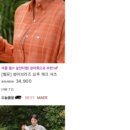
여름 필수 살안타템! 장마룩으로 추천!!🌈
[벨유] 썸머브리즈 요루 체크 셔츠
34,900
39,900
(리뷰:72)