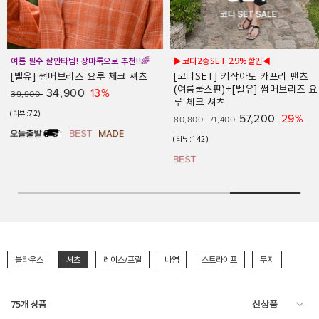
여름 필수 살안타템! 장마룩으로 추천!!🌈
▶코디2종SET 29%할인◀
[벨유] 썸머브리즈 요루 체크 셔츠
[코디SET] 키작아도 카프리 팬츠
(여름쿨스판)+[벨유] 썸머브리즈 요
34,900
13%
39,900
루 체크 셔츠
(리뷰:72)
57,200
29%
80,800
71,400
(리뷰:142)
블라우스
셔츠
레이스/프릴
나염
스트라이프
무지
75
개 상품