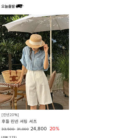
[린넨20%]
후들 린넨 셔링 셔츠
24,800
20%
33,500
31,000
(리뷰:123)