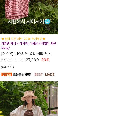
★썸머 시즌 제작 20% 추가할인★
여름엔 역시 시어서커! 다림질 걱정없이 시원
하게🌿
[어스유] 시어서커 롤업 체크 셔츠
27,200
20%
37,900
33,900
(리뷰:107)