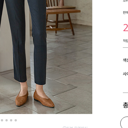
소
판
적
색
사
총