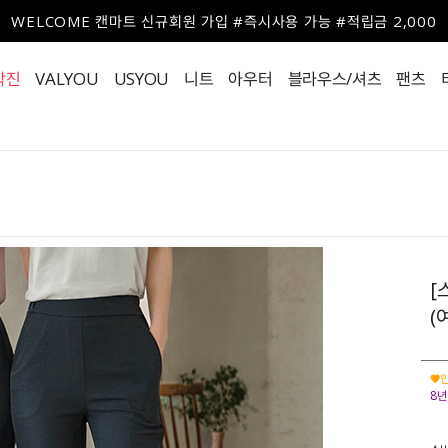
WELCOME 캔마트 신규회원 가입 #즉시사용 가능 #적립금 2,000
작진
VALYOU
USYOU
니트
아우터
블라우스/셔츠
팬츠
[
(
♥인
8년