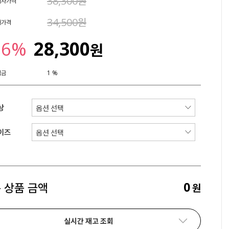
38,300원
비자가격
34,500원
매가격
26%
28,300
원
립금
1 %
상
이즈
0
 상품 금액
원
실시간 재고 조회