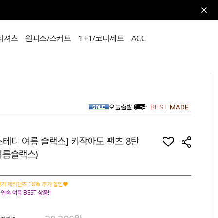
티셔츠
원피스/스커트
1+1/코디세트
ACC
스테디 여름 슬랙스] 키작아도 팬츠 8탄
여름슬랙스)
기 제작팬츠 18% 추가 할인♥
 연속 여름 BEST 상품!!