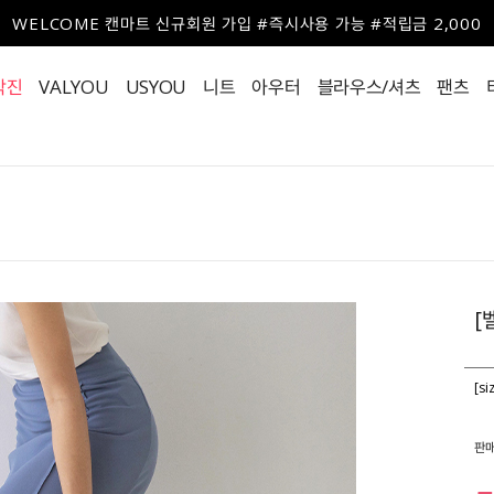
WELCOME 캔마트 신규회원 가입 #즉시사용 가능 #적립금 2,000
작진
VALYOU
USYOU
니트
아우터
블라우스/셔츠
팬츠
[
[s
판