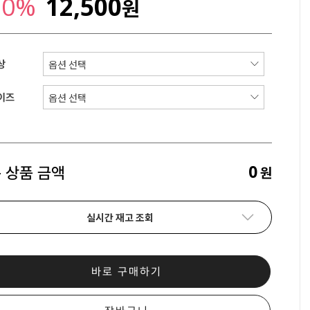
50%
12,500
원
상
이즈
0
 상품 금액
원
실시간 재고 조회
바로 구매하기