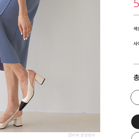
색
사
총