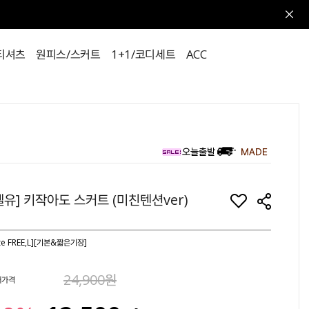
티셔츠
원피스/스커트
1+1/코디세트
ACC
벨유] 키작아도 스커트 (미친텐션ver)
ize FREE,L][기본&짧은기장]
24,900원
매가격