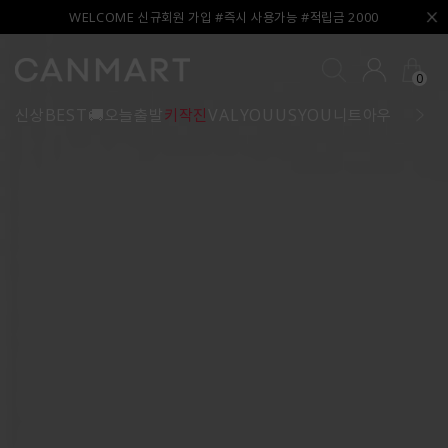
WELCOME 신규회원 가입 #즉시 사용가능 #적립금 2000
0
신상
BEST
🚚오늘출발
키작진
VALYOU
USYOU
니트
아우터
블라