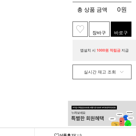
0
원
총 상품 금액
장바구
바로구
니
매
앱설치 시
1000원 적립금
지급
실시간 재고 조회
상품후기(
)
30