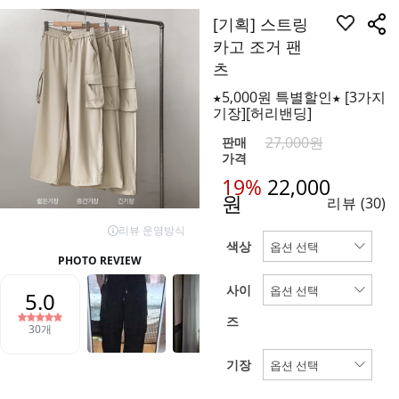
[기획] 스트링
카고 조거 팬
츠
★5,000원 특별할인★ [3가지
기장][허리밴딩]
27,000원
판매
가격
19%
22,000
원
리뷰
(30)
색상
사이
즈
기장