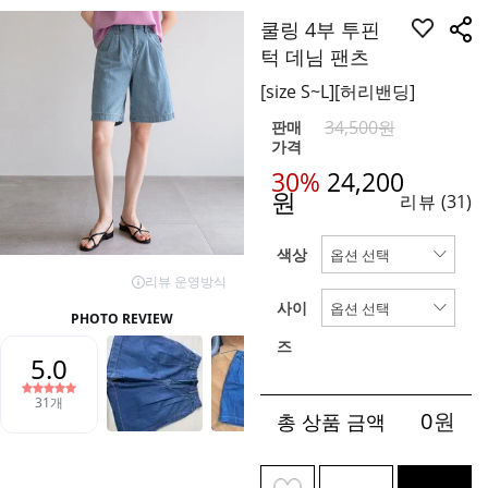
쿨링 4부 투핀
턱 데님 팬츠
[size S~L][허리밴딩]
34,500원
판매
가격
30%
24,200
원
리뷰
(31)
색상
사이
즈
0
원
총 상품 금액