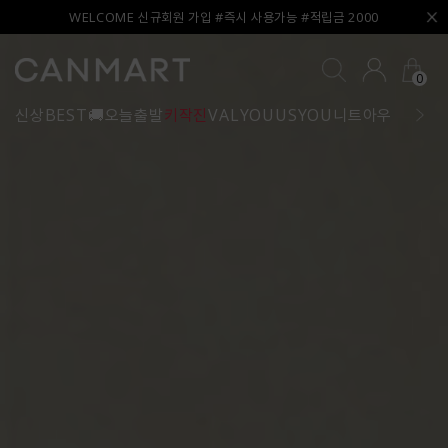
WELCOME 신규회원 가입 #즉시 사용가능 #적립금 2000
0
신상
BEST
🚚오늘출발
키작진
VALYOU
USYOU
니트
아우터
블라