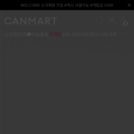
WELCOME 신규회원 가입 #즉시 사용가능 #적립금 2000
0
신상
BEST
🚚오늘출발
키작진
VALYOU
USYOU
니트
아우터
블라