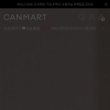
WELCOME 신규회원 가입 #즉시 사용가능 #적립금 2000
0
신상
BEST
🚚오늘출발
키작진
VALYOU
USYOU
니트
아우터
블라