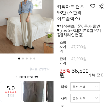
키작아도 팬츠
93탄 (스판와
이드슬랙스)
♥제작팬츠 15% 추가 할인
♥[size S~XL][기본&짧은기
장][허리인밴딩]
소비
47,700원
자가
격
42,900원
판매
가격
23%
36,500
원
리뷰
(21)
색상
사이
즈