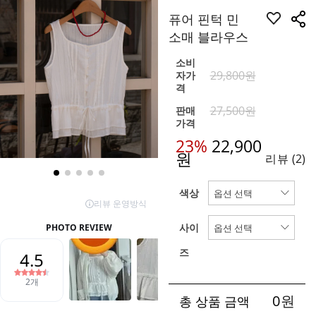
퓨어 핀턱 민
소매 블라우스
소비
29,800원
자가
격
27,500원
판매
가격
23%
22,900
원
리뷰
(2)
색상
사이
즈
0
원
총 상품 금액