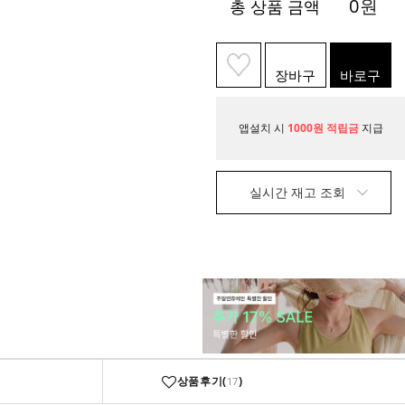
0
원
총 상품 금액
장바구
바로구
니
매
앱설치 시
1000원 적립금
지급
실시간 재고 조회
상품후기(
)
17