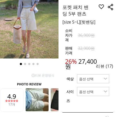
포켓 패치 밴
딩 5부 팬츠
[size S~L][뒷밴딩]
소비
36,900원
자가
격
32,900원
판매
가격
26%
27,400
원
리뷰
(17)
색상
사이
즈